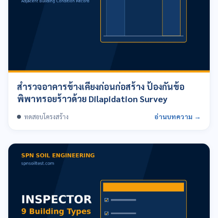
สำรวจอาคารข้างเคียงก่อนก่อสร้าง ป้องกันข้อ
พิพาทรอยร้าวด้วย Dilapidation Survey
อ่านบทความ →
ทดสอบโครงสร้าง