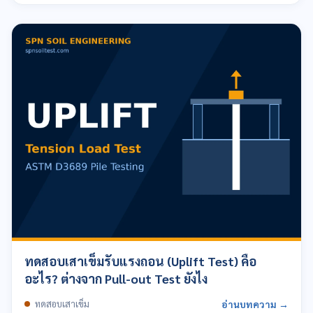
ทดสอบเสาเข็มรับแรงถอน (Uplift Test) คือ
อะไร? ต่างจาก Pull-out Test ยังไง
อ่านบทความ →
ทดสอบเสาเข็ม