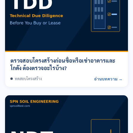
ตรวจสอบโครงสร้างก่อนซื้อหรือเช่าอาคารและ
โกดัง ต้องตรวจอะไรบ้าง?
อ่านบทความ →
ทดสอบโครงสร้าง