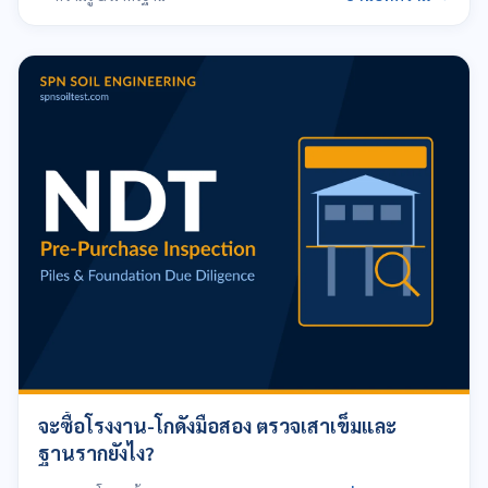
จะซื้อโรงงาน-โกดังมือสอง ตรวจเสาเข็มและ
ฐานรากยังไง?