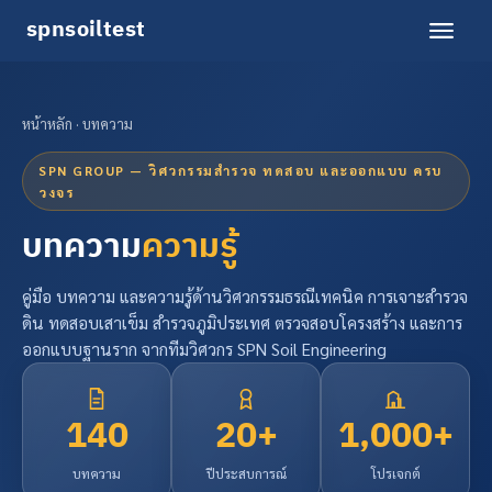
spnsoiltest
หน้าหลัก
· บทความ
SPN GROUP — วิศวกรรมสำรวจ ทดสอบ และออกแบบ ครบ
วงจร
บทความ
ความรู้
คู่มือ บทความ และความรู้ด้านวิศวกรรมธรณีเทคนิค การเจาะสำรวจ
ดิน ทดสอบเสาเข็ม สำรวจภูมิประเทศ ตรวจสอบโครงสร้าง และการ
ออกแบบฐานราก จากทีมวิศวกร SPN Soil Engineering
140
20+
1,000+
บทความ
ปีประสบการณ์
โปรเจกต์