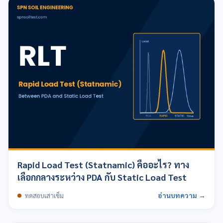
Rapid Load Test (Statnamic) คืออะไร? ทาง
เลือกกลางระหว่าง PDA กับ Static Load Test
อ่านบทความ →
ทดสอบเสาเข็ม