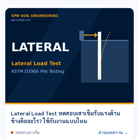
Lateral Load Test ทดสอบเสาเข็มรับแรงด้าน
ข้างคืออะไร? ใช้กับงานแบบไหน
อ่านบทความ →
ทดสอบเสาเข็ม