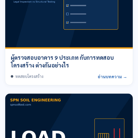
ผู้ตรวจสอบอาคาร 9 ประเภท กับการทดสอบ
โครงสร้าง ต่างกันอย่างไร
อ่านบทความ →
ทดสอบโครงสร้าง