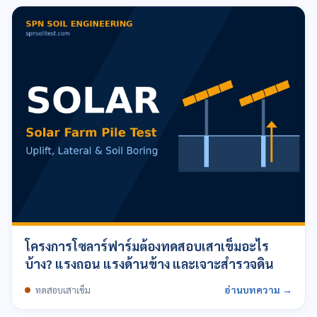
โครงการโซลาร์ฟาร์มต้องทดสอบเสาเข็มอะไร
บ้าง? แรงถอน แรงด้านข้าง และเจาะสำรวจดิน
อ่านบทความ →
ทดสอบเสาเข็ม