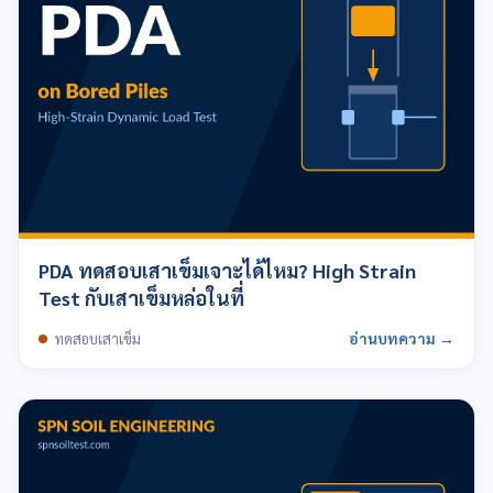
PDA ทดสอบเสาเข็มเจาะได้ไหม? High Strain
Test กับเสาเข็มหล่อในที่
อ่านบทความ →
ทดสอบเสาเข็ม