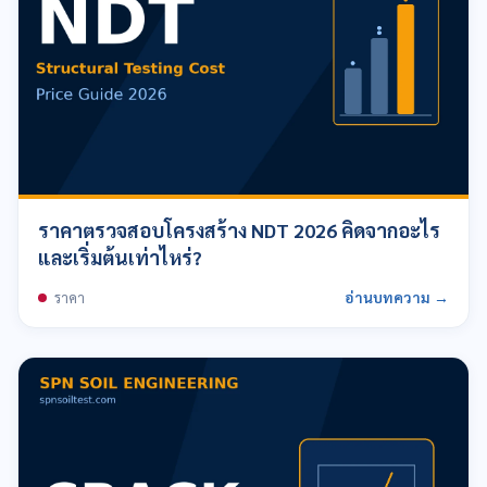
ราคาตรวจสอบโครงสร้าง NDT 2026 คิดจากอะไร
และเริ่มต้นเท่าไหร่?
อ่านบทความ →
ราคา