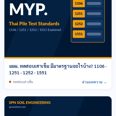
มยผ. ทดสอบเสาเข็ม มีมาตรฐานอะไรบ้าง? 1106 ·
1251 · 1252 · 1551
อ่านบทความ →
ทดสอบเสาเข็ม