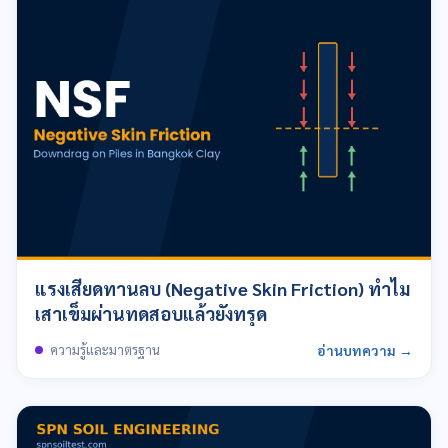
แรงเสียดทานลบ (Negative Skin Friction) ทำไม
เสาเข็มผ่านทดสอบแล้วยังทรุด
อ่านบทความ →
ความรู้และมาตรฐาน