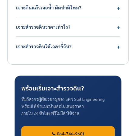
+
เจาะดินแล้วเจอน้ำ ผิดปกติไหม?
เนื่อง ไม่ใช่หินลอยหรือชั้นแข็งบาง ๆ ที่มีดินอ่อนแทรกอยู่ข้าง
ใต้ แนวปฏิบัติคือเจาะต่อให้ลึกพอยืนยันความหนา ตาม
ไม่ผิดปกติครับ การพบระดับน้ำใต้ดินเป็นข้อมูลปกติที่งาน
เกณฑ์ที่วิศวกรกำหนด
+
เจาะสำรวจดินราคาเท่าไร?
เจาะสำรวจต้องวัดอยู่แล้ว และเป็นข้อมูลสำคัญที่วิศวกรใช้
ออกแบบฐานรากและระบบกันซึม
ค่าเจาะสำรวจดินบ้านพักอาศัยเริ่มต้นประมาณ 20,000–
+
เจาะสำรวจดินใช้เวลากี่วัน?
40,000 บาททั้งงาน ครอบคลุมการเจาะ 2–3 หลุม การ
ทดสอบในห้องปฏิบัติการพื้นฐาน และรายงานรับรองโดย
งานสนามเจาะและเก็บตัวอย่างใช้เวลาประมาณ 1–2 วันต่อ
วิศวกร (ไม่รวมค่าเดินทางและค่าขนย้ายเครื่องมือ คิดเพิ่มตาม
หลุม เมื่อรวมการทดสอบในห้องปฏิบัติการและจัดทำรายงาน
ระยะทางหน้างาน) ส่วนอาคารประเภทอื่นดูช่วงราคาได้ใน
รับรองโดยวิศวกรแล้ว ใช้เวลารวมประมาณ 7–14 วันทำการ
คู่มือราคาเจาะดินปี 2026
จึงควรวางแผนเจาะดินก่อนเริ่มออกแบบฐานรากล่วงหน้า
พร้อมเริ่มเจาะสำรวจดิน?
ประมาณ 1 เดือน
ทีมวิศวกรผู้เชี่ยวชาญของ SPN Soil Engineering
พร้อมให้คำแนะนำและใบเสนอราคา
ภายใน 24 ชั่วโมง ฟรีไม่มีค่าใช้จ่าย
📞 064-746-9601