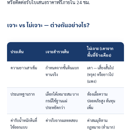
หรือติดต่อรับใบเสนอราคาฟรีภายใน 24 ชม.
เจาะ vs ไม่เจาะ — ต่างกันอย่างไร?
ไม่เจาะ (เดาจาก
ประเด็น
เจาะสำรวจดิน
พื้นที่ข้างเคียง)
ความยาวเสาเข็ม
กำหนดจากชั้นดินแบก
เดา — เสี่ยงสั้นไป
ทานจริง
(ทรุด) หรือยาวไป
(แพง)
ประเภทฐานราก
เลือกได้เหมาะสม บาง
ต้องเผื่อความ
กรณีใช้ฐานแผ่
ปลอดภัยสูง ต้นทุน
ประหยัดกว่า
เพิ่ม
ค่ารับน้ำหนักดินที่
ค่าจริงจากผลทดสอบ
ค่าสมมุติตาม
ใช้ออกแบบ
กฎหมาย (ต่ำมาก)