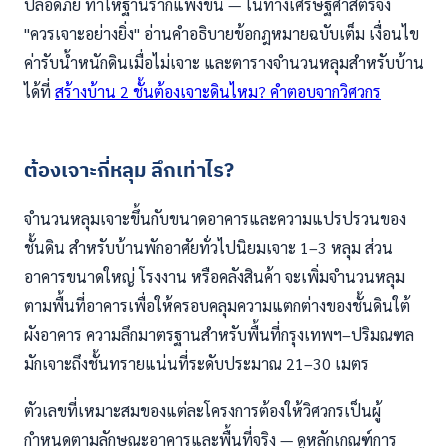
ปลอดภัย ทำให้ฐานรากแพงขึ้น — ในทางเศรษฐศาสตร์จึง
"ควรเจาะอย่างยิ่ง" อ่านคำอธิบายข้อกฎหมายฉบับเต็ม เงื่อนไข
ค่ารับน้ำหนักดินเมื่อไม่เจาะ และตารางจำนวนหลุมสำหรับบ้าน
ได้ที่
สร้างบ้าน 2 ชั้นต้องเจาะดินไหม? คำตอบจากวิศวกร
ต้องเจาะกี่หลุม ลึกเท่าไร?
จำนวนหลุมเจาะขึ้นกับขนาดอาคารและความแปรปรวนของ
ชั้นดิน สำหรับบ้านพักอาศัยทั่วไปนิยมเจาะ 1–3 หลุม ส่วน
อาคารขนาดใหญ่ โรงงาน หรือคลังสินค้า จะเพิ่มจำนวนหลุม
ตามพื้นที่อาคารเพื่อให้ครอบคลุมความแตกต่างของชั้นดินใต้
ผังอาคาร ความลึกมาตรฐานสำหรับพื้นที่กรุงเทพฯ–ปริมณฑล
มักเจาะถึงชั้นทรายแน่นที่ระดับประมาณ 21–30 เมตร
ตัวเลขที่เหมาะสมของแต่ละโครงการต้องให้วิศวกรเป็นผู้
กำหนดตามลักษณะอาคารและพื้นที่จริง — ดูหลักเกณฑ์การ