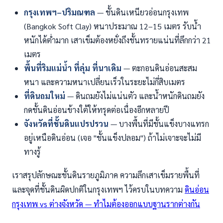
กรุงเทพฯ–ปริมณฑล
— ชั้นดินเหนียวอ่อนกรุงเทพ
(Bangkok Soft Clay) หนาประมาณ 12–15 เมตร รับน้ำ
หนักได้ต่ำมาก เสาเข็มต้องหยั่งถึงชั้นทรายแน่นที่ลึกกว่า 21
เมตร
พื้นที่ริมแม่น้ำ ที่ลุ่ม ที่นาเดิม
— ตะกอนดินอ่อนสะสม
หนา และความหนาเปลี่ยนเร็วในระยะไม่กี่สิบเมตร
ที่ดินถมใหม่
— ดินถมยังไม่แน่นตัว และน้ำหนักดินถมยัง
กดชั้นดินอ่อนข้างใต้ให้ทรุดต่อเนื่องอีกหลายปี
จังหวัดที่ชั้นดินแปรปรวน
— บางพื้นที่มีชั้นแข็งบางแทรก
อยู่เหนือดินอ่อน (เจอ "ชั้นแข็งปลอม") ถ้าไม่เจาะจะไม่มี
ทางรู้
เราสรุปลักษณะชั้นดินรายภูมิภาค ความลึกเสาเข็มรายพื้นที่
และจุดที่ชั้นดินผิดปกติในกรุงเทพฯ ไว้ครบในบทความ
ดินอ่อน
กรุงเทพ vs ต่างจังหวัด — ทำไมต้องออกแบบฐานรากต่างกัน