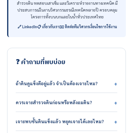
สำรวจดิน ทดสอบเสาเข็ม และวิเคราะห์รายงานทางเทคนิค มี
ประสบการณ์ในงานวิศวกรรมธรณีเทคนิคหลายปี ครอบคลุม
โครงการทั้งบนบกและในน้ำทั่วประเทศไทย
🔗 LinkedIn
📋 เกี่ยวกับเรา
✉️ ติดต่อทีมวิศวกร
เงื่อนไขการใช้งาน
❓ คำถามที่พบบ่อย
+
ถ้าดินดูแข็งดีอยู่แล้ว จำเป็นต้องเจาะไหม?
ยังจำเป็นครับ เพราะสภาพผิวดินไม่ได้บอกอะไรเกี่ยวกับชั้น
+
ควรเจาะสำรวจดินก่อนหรือหลังถมดิน?
ดินที่ระดับ 10–30 เมตรซึ่งเป็นตำแหน่งที่รับน้ำหนักอาคาร
จริง วิธีเดียวที่จะรู้คือเจาะสำรวจ
ทำได้ทั้งสองช่วงครับ หากเจาะก่อนถม วิศวกรนำข้อมูลไป
+
เจาะพบชั้นดินแข็งแล้ว หยุดเจาะได้เลยไหม?
ประเมินได้ทันที หากถมภายหลัง วิศวกรจะบวกระยะความลึก
ของดินถมเข้าไปในการคำนวณความยาวเสาเข็มเพิ่มเติมได้
ยังครับ ต้องพิสูจน์ก่อนว่าเป็นชั้นดินแข็ง/ชั้นหินจริงที่แผ่ต่อ