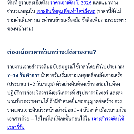
พื้นที่ ดูรายละเอียดใน
ราคาเจาะดิน ปี 2026
และแนวทาง
จำนวนหลุมใน
เจาะดินกี่หลุม ลึกเท่าไหร่ถึงพอ
(ราคานี้ยังไม่
รวมค่าเดินทางและค่าขนย้ายเครื่องมือ ซึ่งคิดเพิ่มตามระยะทาง
ของหน้างาน)
ต้องเผื่อเวลากี่วันกว่าจะได้รายงาน?
รายงานเจาะสำรวจดินฉบับสมบูรณ์ใช้เวลาโดยทั่วไปประมาณ
7–14 วันทำการ
นับจากวันเริ่มเจาะ เหตุผลคือหลังเจาะเสร็จ
(ประมาณ 1–2 วัน/หลุม) ตัวอย่างดินต้องเข้าทดสอบในห้อง
ปฏิบัติการก่อน วิศวกรจึงจะวิเคราะห์ สรุปพารามิเตอร์ และลง
นามรับรองรายงานได้ ถ้ามีกำหนดยื่นขออนุญาตก่อสร้าง ควร
วางแผนเจาะดินล่วงหน้าอย่างน้อย 3–4 สัปดาห์ เผื่อเวลาแก้ไข
เอกสารด้วย — ไล่ไทม์ไลน์ทีละขั้นตอนได้ใน
เจาะสำรวจดินใช้
เวลากี่วัน