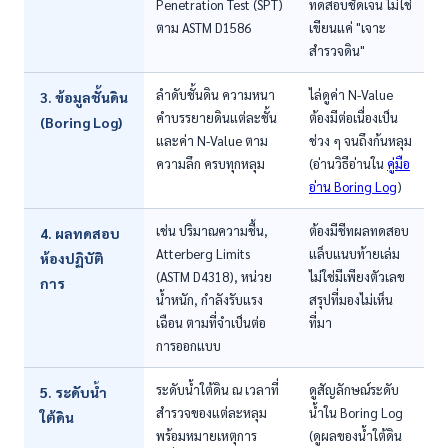
Penetration Test (SPT)
ทดสอบชัดเจน ไม่ใช่
ตาม ASTM D1586
เขียนแค่ "เจาะ
สำรวจดิน"
ลำดับชั้นดิน ความหนา
ไล่ดูค่า N-Value
3. ข้อมูลชั้นดิน
คำบรรยายดินแต่ละชั้น
ต้องมีต่อเนื่องเป็น
(Boring Log)
และค่า N-Value ตาม
ช่วง ๆ จนถึงก้นหลุม
ความลึก ครบทุกหลุม
(อ่านวิธีอ่านใน
คู่มือ
อ่าน Boring Log
)
เช่น ปริมาณความชื้น,
ต้องมีชีทผลทดสอบ
4. ผลทดสอบ
Atterberg Limits
แล็บแนบท้ายเล่ม
ห้องปฏิบัติ
(ASTM D4318), หน่วย
ไม่ใช่มีเพียงตัวเลข
การ
น้ำหนัก, กำลังรับแรง
สรุปที่มองไม่เห็น
เฉือน ตามที่จำเป็นต่อ
ที่มา
การออกแบบ
ระดับน้ำใต้ดิน ณ เวลาที่
ดูสัญลักษณ์ระดับ
5. ระดับน้ำ
สำรวจของแต่ละหลุม
น้ำใน Boring Log
ใต้ดิน
พร้อมหมายเหตุการ
(ดูผลของน้ำใต้ดิน