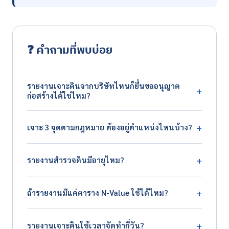
❓ คำถามที่พบบ่อย
รายงานเจาะดินจากบริษัทไหนก็ยื่นขออนุญาต
+
ก่อสร้างได้ใช่ไหม?
ไม่เสมอไปครับ รายงานต้องจัดทำหรือรับรองโดยสถาบันที่
+
เจาะ 3 จุดตามกฎหมาย ต้องอยู่ตำแหน่งไหนบ้าง?
เชื่อถือได้ตามนิยามกฎหมาย และลงนามโดยวิศวกรที่มีใบ
อนุญาต ควรตรวจคุณสมบัติผู้ให้บริการก่อนจ้าง
กฎหมายกำหนดจำนวนขั้นต่ำในพื้นที่ก่อสร้าง ส่วนตำแหน่ง
+
รายงานสำรวจดินมีอายุไหม?
ให้วิศวกรกำหนดตามผังอาคารและความแปรปรวนของชั้น
ดิน โดยทั่วไปกระจายให้ครอบคลุมตัวอาคาร
กฎหมายไม่ได้กำหนดวันหมดอายุชัดเจน แต่สภาพพื้นที่ที่
+
ถ้ารายงานมีแค่ตาราง N-Value ใช้ได้ไหม?
เปลี่ยนไป เช่น ถมดินใหม่ ขุดสระ ทำให้รายงานเดิมไม่สะท้อน
สภาพจริง เจ้าพนักงานหรือวิศวกรผู้ออกแบบอาจขอให้
เสี่ยงมากครับ รายงานที่ไม่มีผังจุดเจาะ ผลทดสอบห้องปฏิบัติ
สำรวจใหม่ได้
+
รายงานเจาะดินใช้เวลาจัดทำกี่วัน?
การ ระดับน้ำใต้ดิน หรือลายเซ็นวิศวกรรับรอง อาจถูกตีกลับ