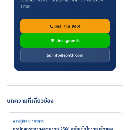
17:00
📞 064-746-9601
💬 Line: @spnth
✉️
info@spnth.com
บทความที่เกี่ยวข้อง
ความรู้และมาตรฐาน
สรุปกฎกระทรวงฐานราก 2566 ฉบับเข้าใจง่าย เจ้าของ