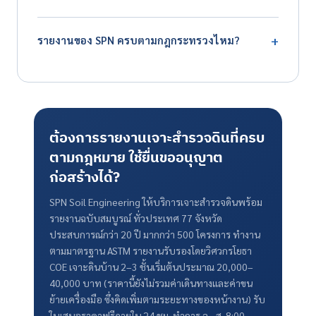
ตอนยื่นขออนุญาต และวิศวกรผู้ออกแบบอาจใช้ค่าจาก
โดยทั่วไปประมาณ 7–14 วันทำการนับจากวันเริ่มเจาะ เพราะ
รายงานไม่ได้ ต้องกลับไปใช้ค่าเพดานตามกฎหมายซึ่งทำให้
+
รายงานของ SPN ครบตามกฎกระทรวงไหม?
ต้องรอผลทดสอบห้องปฏิบัติการก่อนวิศวกรจะวิเคราะห์และ
ฐานรากแพงขึ้น
ลงนามรับรอง ถ้ามีกำหนดยื่นขออนุญาต ควรวางแผนล่วง
ครบครับ รายงานเจาะสำรวจดินของ SPN ประกอบด้วยผังจุด
หน้าอย่างน้อย 3–4 สัปดาห์
เจาะ Boring Log ผล SPT ผลทดสอบห้องปฏิบัติการ ระดับ
น้ำใต้ดิน และสรุปพารามิเตอร์ออกแบบ รับรองโดยวิศวกร
โยธาที่มีใบอนุญาตสภาวิศวกร (COE) ใช้ยื่นขออนุญาต
ต้องการรายงานเจาะสำรวจดินที่ครบ
ก่อสร้างกับหน่วยงานที่เกี่ยวข้องได้ ติดต่อ 064-746-9601
ตามกฎหมาย ใช้ยื่นขออนุญาต
หรือ LINE @spnth
ก่อสร้างได้?
SPN Soil Engineering ให้บริการเจาะสำรวจดินพร้อม
รายงานฉบับสมบูรณ์ ทั่วประเทศ 77 จังหวัด
ประสบการณ์กว่า 20 ปี มากกว่า 500 โครงการ ทำงาน
ตามมาตรฐาน ASTM รายงานรับรองโดยวิศวกรโยธา
COE เจาะดินบ้าน 2–3 ชั้นเริ่มต้นประมาณ 20,000–
40,000 บาท (ราคานี้ยังไม่รวมค่าเดินทางและค่าขน
ย้ายเครื่องมือ ซึ่งคิดเพิ่มตามระยะทางของหน้างาน) รับ
ใบเสนอราคาฟรีภายใน 24 ชม. ทำการ จ.–ส. 8:00–