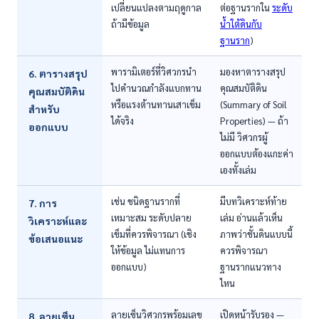
เปลี่ยนแปลงตามฤดูกาล
ต่อฐานรากใน
ระดับ
ถ้ามีข้อมูล
น้ำใต้ดินกับ
ฐานราก
)
พารามิเตอร์ที่วิศวกรนำ
มองหาตารางสรุป
6. ตารางสรุป
ไปคำนวณกำลังแบกทาน
คุณสมบัติดิน
คุณสมบัติดิน
หรือแรงต้านทานเสาเข็ม
(Summary of Soil
สำหรับ
ได้จริง
Properties) — ถ้า
ออกแบบ
ไม่มี วิศวกรผู้
ออกแบบต้องแกะค่า
เองทั้งเล่ม
เช่น ชนิดฐานรากที่
มีบทวิเคราะห์ท้าย
7. การ
เหมาะสม ระดับปลาย
เล่ม อ่านแล้วเห็น
วิเคราะห์และ
เข็มที่ควรพิจารณา (เชิง
ภาพว่าชั้นดินแบบนี้
ข้อเสนอแนะ
ให้ข้อมูล ไม่แทนการ
ควรพิจารณา
ออกแบบ)
ฐานรากแนวทาง
ไหน
ลายเซ็นวิศวกรพร้อมเลข
เปิดหน้ารับรอง —
8. ลายเซ็น