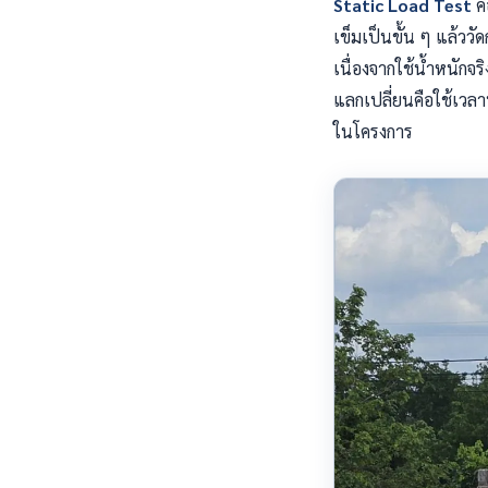
Static Load Test
คื
เข็มเป็นขั้น ๆ แล้ว
เนื่องจากใช้น้ำหนักจริ
แลกเปลี่ยนคือใช้เวลา
ในโครงการ