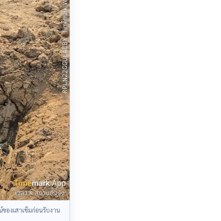
์ของเสาเข็มก่อนรับงาน