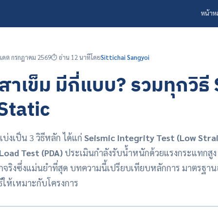
หน้าห
ปเดต กรกฎาคม 2569
⏱️ อ่าน 12 นาที
โดย
Sittichai Sangyoi
เข็ม มีกี่แบบ? รวมทุกวิธี
Static
งเป็น 3 วิธีหลัก ได้แก่
Seismic Integrity Test (Low Stra
Load Test (PDA)
ประเมินกำลังรับน้ำหนักด้วยแรงกระแทกสู
จริงซึ่งแม่นยำที่สุด บทความนี้เปรียบเทียบหลักการ มาตรฐานอ้
ธีให้เหมาะกับโครงการ