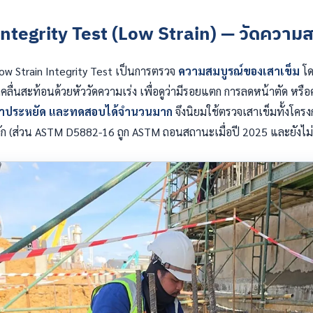
Integrity Test (Low Strain) — วัดความ
ow Strain Integrity Test เป็นการตรวจ
ความสมบูรณ์ของเสาเข็ม
โด
ัดคลื่นสะท้อนด้วยหัววัดความเร่ง เพื่อดูว่ามีรอยแตก การลดหน้าตัด หร
าคาประหยัด และทดสอบได้จำนวนมาก
จึงนิยมใช้ตรวจเสาเข็มทั้งโคร
ก (ส่วน ASTM D5882-16 ถูก ASTM ถอนสถานะเมื่อปี 2025 และยังไม