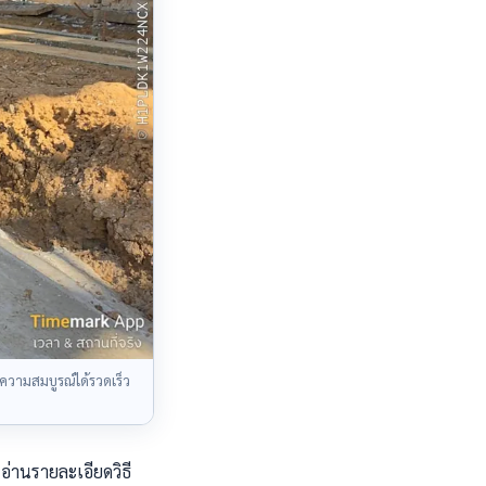
จความสมบูรณ์ได้รวดเร็ว
อ่านรายละเอียดวิธี