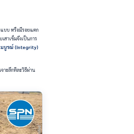
ออกแบบ หรือมีรอยแตก
เสาเข็มจึงเป็นการ
บูรณ์ (Integrity)
าะลึกทีละวิธีผ่าน