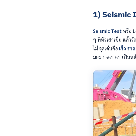
1) Seismic 
Seismic Test
หรือ L
ๆ ที่หัวเสาเข็ม แล้วว
ไม่ จุดเด่นคือ
เร็ว ร
มยผ.1551-51 เป็นหลั