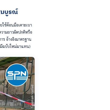
สมบูรณ์
ยใช้ค้อนมือเคาะเบา
ือความยาวผิดปกติหรือ
งการ อ้างอิงมาตรฐาน
่มีฉบับใหม่มาแทน)