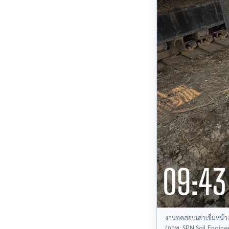
งานทดสอบเสาเข็มหน้าง
(ภาพ: SPN Soil Engine