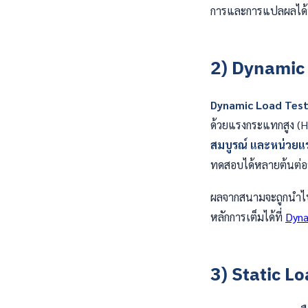
การและการแปลผลได้
2) Dynamic 
Dynamic Load Tes
ด้วยแรงกระแทกสูง (H
สมบูรณ์ และหน่วยแ
ทดสอบได้หลายต้นต่อ
ผลจากสนามจะถูกนำไปวิเ
หลักการเต็มได้ที่
Dyna
3) Static Loa