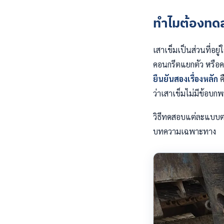
ทำไมต้องทด
เสาเข็มเป็นส่วนที่อย
คอนกรีตแยกตัว หรือ
ยืนยันสองเรื่องหลัก
ค
ว่าเสาเข็มไม่มีข้อบก
วิธีทดสอบแต่ละแบบตอบ
บทความเฉพาะทาง