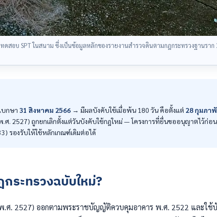
ทดสอบ SPT ในสนาม ซึ่งเป็นข้อมูลหลักของรายงานสำรวจดินตามกฎกระทรวงฐานราก 2
ุเบกษา
31 สิงหาคม 2566
→ มีผลบังคับใช้เมื่อพ้น 180 วัน คือตั้งแต่
28 กุมภาพั
.ศ. 2527) ถูกยกเลิกตั้งแต่วันบังคับใช้กฎใหม่ — โครงการที่ยื่นขออนุญาตไว้ก่อนห
) รองรับให้ใช้หลักเกณฑ์เดิมต่อได้
ฎกระทรวงฉบับใหม่?
 (พ.ศ. 2527) ออกตามพระราชบัญญัติควบคุมอาคาร พ.ศ. 2522 และใช้