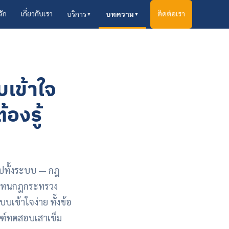
ลัก
เกี่ยวกับเรา
ติดต่อเรา
บริการ
บทความ
▼
▼
เข้าใจ
องรู้
ไปทั้งระบบ — กฎ
าแทนกฎกระทรวง
บเข้าใจง่าย ทั้งข้อ
ณฑ์ทดสอบเสาเข็ม