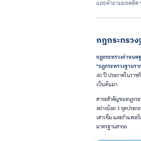
และคำถามยอดฮิต ข
กฎกระทรวงฐ
กฎกระทรวงกำหนดฐาน
"กฎกระทรวงฐานราก
40 ปี ประกาศในราชกิจจ
เป็นต้นมา
สาระสำคัญของกฎกระทร
อย่างน้อย 3 จุดประก
เสาเข็ม และกำแพงกั
มาตรฐานสากล