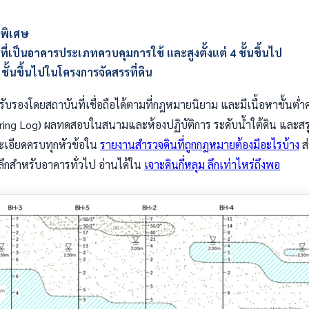
พิเศษ
่เป็นอาคารประเภทควบคุมการใช้ และสูงตั้งแต่ 4 ชั้นขึ้นไป
 ชั้นขึ้นไปในโครงการจัดสรรที่ดิน
ับรองโดยสถาบันที่เชื่อถือได้ตามที่กฎหมายนิยาม และมีเนื้อหาขั้นต่ำค
Boring Log) ผลทดสอบในสนามและห้องปฏิบัติการ ระดับน้ำใต้ดิน และสร
เอียดครบทุกหัวข้อใน
รายงานสำรวจดินที่ถูกกฎหมายต้องมีอะไรบ้าง
ส
กสำหรับอาคารทั่วไป อ่านได้ใน
เจาะดินกี่หลุม ลึกเท่าไหร่ถึงพอ