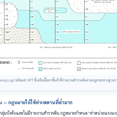
(Boring Log) พร้อมค่า SPT ซึ่งเป็นเนื้อหาขั้นต่ำที่รายงานสำรวจดินตามกฎกระทรวงฐานร
ดิน — กฎหมายให้ใช้ค่าเพดานที่ต่ำมาก
้ากลุ่มบังคับและไม่มีรายงานสำรวจดิน กฎหมายกำหนด "ค่าหน่วยแรงแ