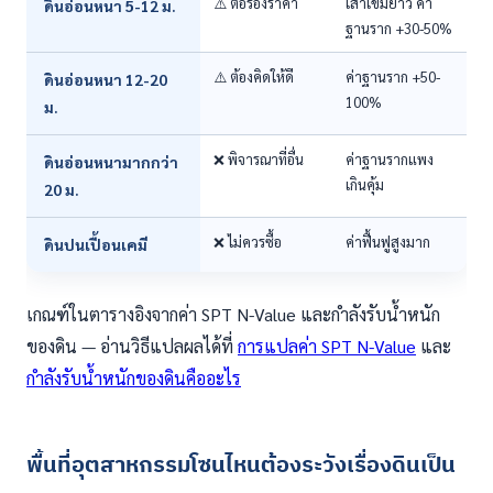
⚠️ ต่อรองราคา
เสาเข็มยาว ค่า
ดินอ่อนหนา 5-12 ม.
ฐานราก +30-50%
⚠️ ต้องคิดให้ดี
ค่าฐานราก +50-
ดินอ่อนหนา 12-20
100%
ม.
❌ พิจารณาที่อื่น
ค่าฐานรากแพง
ดินอ่อนหนามากกว่า
เกินคุ้ม
20 ม.
❌ ไม่ควรซื้อ
ค่าฟื้นฟูสูงมาก
ดินปนเปื้อนเคมี
เกณฑ์ในตารางอิงจากค่า SPT N-Value และกำลังรับน้ำหนัก
ของดิน — อ่านวิธีแปลผลได้ที่
การแปลค่า SPT N-Value
และ
กำลังรับน้ำหนักของดินคืออะไร
พื้นที่อุตสาหกรรมโซนไหนต้องระวังเรื่องดินเป็น