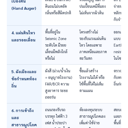
เบื้องต้น
ดินถมไม่บดอัด
ปนเปื้อนเคมีที่มอง
จ่ายหลักพ
(Hand Auger)
กลิ่นหรือสีผิดปกติ
ไม่เห็นจากผิวดิน
หลักหมื่น
กับจำนวน
พื้นที่อยู่ใน
โครงสร้างไม่
ออกแบบ
4. แผ่นดินไหว
Seismic Zone
รองรับแรงแผ่นดิน
แบบ
และรอยเลื่อน
ระดับใด มีรอย
ไหว โดยเฉพาะ
Earthqu
เลื่อนมีพลังใกล้
ภาคเหนือและภาค
resistant
หรือไม่
ตะวันตก
ในโซนเสี่
ผังสี (ม่วง/น้ำเงิน
ซื้อแล้วสร้าง
ตรวจผังเ
5. ผังเมืองและ
= อนุญาตโรงงาน)
โรงงานไม่ได้ หรือ
กับหน่วย
ข้อกำหนดท้อง
FAR/BCR ความ
ใช้พื้นที่ได้ไม่เต็ม
ถิ่นก่อนว
ถิ่น
สูงอาคาร ระยะ
ตามแผน
ถอยร่น
ถนนรองรับรถ
ต้องลงทุนระบบ
สอบถามก
6. การเข้าถึง
บรรทุก ไฟฟ้า 3
สาธารณูปโภคเอง
และประ
และ
เฟส น้ำประปา
เพิ่มค่าใช้จ่าย
พื้นที่ก่อ
สาธารณูปโภค