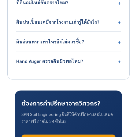
+
ที่ดินถมใหม่อันตรายไหม?
เมตร อาจต้องตอกเสาเข็มยาวมาก เพิ่มค่าฐานราก 30-100%
แนะนำเจาะสำรวจดินก่อนตัดสินใจซื้อเสมอ
ขึ้นกับ 3 ปัจจัย 1) อายุดินถม ถ้าน้อยกว่า 2-3 ปียังไม่
+
ดินปนเปื้อนเคมีจากโรงงานเก่ารู้ได้ยังไง?
Consolidate เต็มที่ 2) วิธีถม ถ้าไม่ได้บดอัดจะยุบตัวมาก 3)
วัสดุที่ใช้ถม ถ้าเป็นขยะ/ทรายปนหินขนาดใหญ่ จะปัญหา
1) ขอประวัติการใช้พื้นที่จากเจ้าของเดิม 2) ตรวจสอบที่กรม
ต้องเจาะตรวจดูคุณภาพดินถม
+
ดินอ่อนหนาเท่าไหร่ถึงไม่ควรซื้อ?
โรงงานอุตสาหกรรม 3) เจาะดินตรวจหา Heavy Metals,
Hydrocarbons, VOC 4) ดูสีและกลิ่นดินผิดปกติ การฟื้นฟู
เกินกว่า 20 เมตรควรพิจารณาที่อื่น เพราะค่าตอกเสาเข็มจะ
ที่ดินปนเปื้อนมีค่าใช้จ่ายสูงมาก (💰💰💰) ขึ้นกับระดับและ
+
Hand Auger ตรวจดินผิวพอไหม?
แพงเกินคุ้ม โดยเฉพาะโรงงานที่มีพื้นที่กว้าง ต้องตอกเสาเข็ม
ชนิดของการปนเปื้อน
หลายพันต้น แต่ถ้าที่ดินดีมากด้านอื่น (Location, ราคา) อาจ
ไม่พอสำหรับการตัดสินใจสุดท้าย Hand Auger ตรวจได้แค่ 2-
คุ้มกับการลงทุนค่าฐานราก ต้องคำนวณเปรียบเทียบ
3 เมตร เห็นแค่ดินผิว แต่โรงงานต้องการข้อมูลถึง 30-40 เมตร
ต้องเจาะสำรวจดินจริงด้วยอุปกรณ์ SPT ก่อนเซ็นสัญญาซื้อ
ที่ดิน
ต้องการคำปรึกษาจากวิศวกร?
SPN Soil Engineering ยินดีให้คำปรึกษาและใบเสนอ
ราคาฟรี ภายใน 24 ชั่วโมง