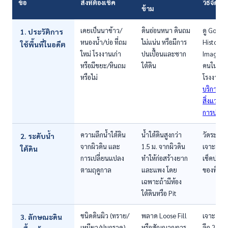
ข้อ
สิ่งที่ต้องเช็ค
วิธีจัดกา
ข้าม
เคยเป็นนาข้าว/
ดินอ่อนหนา ดินถม
ดู Googl
1. ประวัติการ
หนองน้ำ/บ่อ ที่ถม
ไม่แน่น หรือมีการ
Historica
ใช้พื้นที่ในอดีต
ใหม่ โรงงานเก่า
ปนเปื้อนและซาก
Images 
หรือมีขยะ/หินถม
ใต้ดิน
คนในพื้นท
หรือไม่
โรงงานเก่
บริการต
สิ่งแวดล
การปนเปื
ความลึกน้ำใต้ดิน
น้ำใต้ดินสูงกว่า
วัดระดับ
2. ระดับน้ำ
จากผิวดิน และ
1.5 ม. จากผิวดิน
เจาะสำร
ใต้ดิน
การเปลี่ยนแปลง
ทำให้ก่อสร้างยาก
เช็คประวั
ตามฤดูกาล
และแพง โดย
ของพื้นที่
เฉพาะถ้ามีห้อง
ใต้ดินหรือ Pit
ชนิดดินผิว (ทราย/
พลาด Loose Fill
เจาะ Ha
3. ลักษณะดิน
เหนียว/ปนกรวด)
หรือสัญญาณการ
ลึก 2-3 ม.