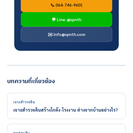
📞 064-746-9601
💬 Line: @spnth
✉️
info@spnth.com
บทความที่เกี่ยวข้อง
เจาะสำรวจดิน
เจาะสำรวจดินสร้างโกดัง-โรงงาน ต่างจากบ้านอย่างไร?
ทดสอบดิน