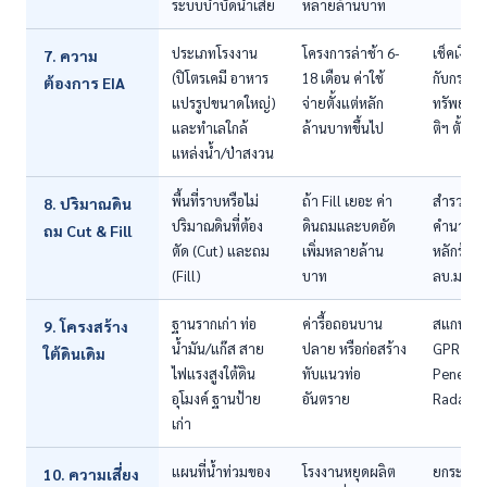
ระบบบำบัดน้ำเสีย
หลายล้านบาท
ประเภทโรงงาน
โครงการล่าช้า 6-
เช็คเงื่อน
7. ความ
(ปิโตรเคมี อาหาร
18 เดือน ค่าใช้
กับกระทร
ต้องการ EIA
แปรรูปขนาดใหญ่)
จ่ายตั้งแต่หลัก
ทรัพยาก
และทำเลใกล้
ล้านบาทขึ้นไป
ติฯ ตั้งแต่
แหล่งน้ำ/ป่าสงวน
พื้นที่ราบหรือไม่
ถ้า Fill เยอะ ค่า
สำรวจระดั
8. ปริมาณดิน
ปริมาณดินที่ต้อง
ดินถมและบดอัด
คำนวณค่า
ถม Cut & Fill
ตัด (Cut) และถม
เพิ่มหลายล้าน
หลักร้อย
(Fill)
บาท
ลบ.ม. + 
ฐานรากเก่า ท่อ
ค่ารื้อถอนบาน
สแกนใต้พ
9. โครงสร้าง
น้ำมัน/แก๊ส สาย
ปลาย หรือก่อสร้าง
GPR (Gr
ใต้ดินเดิม
ไฟแรงสูงใต้ดิน
ทับแนวท่อ
Penetra
อุโมงค์ ฐานป้าย
อันตราย
Radar)
เก่า
แผนที่น้ำท่วมของ
โรงงานหยุดผลิต
ยกระดับพื
10. ความเสี่ยง