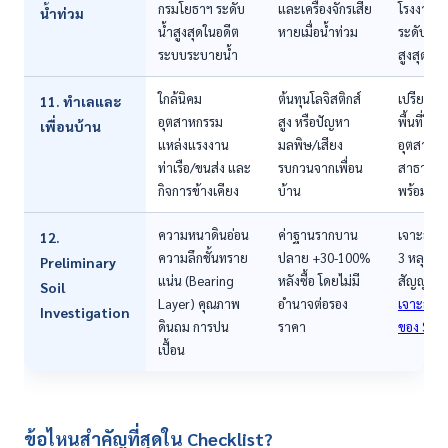
กรมโยธาฯ ระดับ
และเครื่องจักรเสีย
โรงงานให้
น้ำท่วม
น้ำสูงสุดในอดีต
หายเมื่อน้ำท่วม
ระดับน้ำ
ระบบระบายน้ำ
สูงสุด +0
ใกล้นิคม
ต้นทุนโลจิสติกส์
เปรียบเที
11. ทำเลและ
อุตสาหกรรม
สูง หรือปัญหา
พื้นที่ใกล
เพื่อนบ้าน
แหล่งแรงงาน
มลพิษ/เสียง
อุตสาหกร
ท่าเรือ/ขนส่ง และ
รบกวนจากเพื่อน
สาธารณู
กิจการข้างเคียง
บ้าน
พร้อม
ความหนาดินอ่อน
ค่าฐานรากบาน
เจาะสำรว
12.
ความลึกชั้นทราย
ปลาย +30-100%
3 หลุมก่อ
Preliminary
แน่น (Bearing
หลังซื้อ โดยไม่มี
สัญญา — 
Soil
Layer) คุณภาพ
อำนาจต่อรอง
เจาะสำร
Investigation
ดินถม การปน
ราคา
ของ SPN
เปื้อน
ข้อไหนสำคัญที่สุดใน Checklist?