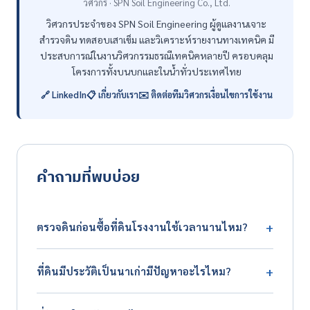
วิศวกร · SPN Soil Engineering Co., Ltd.
วิศวกรประจำของ SPN Soil Engineering ผู้ดูแลงานเจาะ
สำรวจดิน ทดสอบเสาเข็ม และวิเคราะห์รายงานทางเทคนิค มี
ประสบการณ์ในงานวิศวกรรมธรณีเทคนิคหลายปี ครอบคลุม
โครงการทั้งบนบกและในน้ำทั่วประเทศไทย
🔗 LinkedIn
📋 เกี่ยวกับเรา
✉️ ติดต่อทีมวิศวกร
เงื่อนไขการใช้งาน
คำถามที่พบบ่อย
+
ตรวจดินก่อนซื้อที่ดินโรงงานใช้เวลานานไหม?
ใช้เวลา 1-2 สัปดาห์ ขั้นตอนคือ 1) เจาะสำรวจดิน 2-3 หลุม
+
ที่ดินมีประวัติเป็นนาเก่ามีปัญหาอะไรไหม?
(3-5 วัน) 2) ทดสอบ Lab พื้นฐาน (5-7 วัน) 3) จัดทำรายงาน
สรุปและคำแนะนำ (2-3 วัน) ค่าใช้จ่ายรวมโดยประมาณอยู่ใน
มีความเสี่ยงสูงครับ เพราะนาข้าวมักมีดินอ่อนสะสมหนา 5-15
หลักหมื่นถึงหลักแสนบาท ขึ้นกับจำนวนหลุมและความลึก