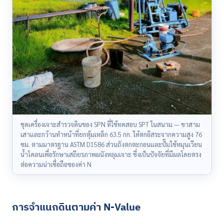
ชุดเครื่องเจาะสำรวจดินของ SPN ที่ใช้ทดสอบ SPT ในสนาม — ขาสาม
เสาและกว้านทำหน้าที่ยกตุ้มเหล็ก 63.5 กก. ให้ตกอิสระจากความสูง 76
ซม. ตามมาตรฐาน ASTM D1586 ส่วนถังตกตะกอนและปั๊มใช้หมุนเวียน
น้ำโคลนเพื่อรักษาเสถียรภาพผนังหลุมเจาะ ซึ่งเป็นปัจจัยที่มีผลโดยตรง
ต่อความน่าเชื่อถือของค่า N
การจำแนกดินตามค่า N-Value