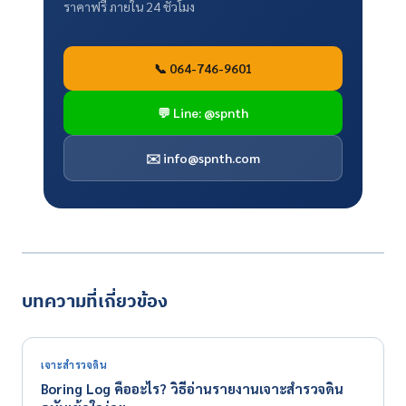
ราคาฟรี ภายใน 24 ชั่วโมง
📞 064-746-9601
💬 Line: @spnth
✉️
info@spnth.com
บทความที่เกี่ยวข้อง
เจาะสำรวจดิน
Boring Log คืออะไร? วิธีอ่านรายงานเจาะสำรวจดิน