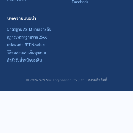
Facebook
บทความแนะนำ
มาตรฐาน ASTM งานเจาะดิน
กฎกระทรวงฐานราก 2566
แปลผลค่า SPT N-value
วิธีทดสอบเสาเข็มทุกแบบ
กำลังรับน้ำหนักของดิน
©
2026
SPN Soil Engineering Co., Ltd. · สงวนลิขสิทธิ์