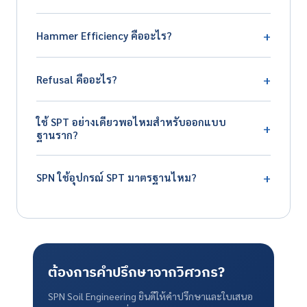
(ASTM D2166) เป็นข้อมูลเสริม โดยเฉพาะใน Bangkok Clay
ความแม่นยำขึ้นกับสูตรและสมมติฐาน โดยทั่วไปได้ความ
+
Hammer Efficiency คืออะไร?
แม่นยำ ±20-30% เพียงพอสำหรับการออกแบบเบื้องต้น แต่
สำหรับโครงการสำคัญ (อาคารสูง สะพาน) ควรทำ Pile Load
Hammer Efficiency คือ % พลังงานจริงที่ส่งจากลูกตุ้มถึงตัว
Test เพื่อยืนยันค่าจริง
+
Refusal คืออะไร?
Sampler มาตรฐานสากลคือ 60% Donut Hammer (เก่า) มี
ประสิทธิภาพ 45% Safety Hammer (ใช้บ่อย) 60%
Refusal คือสภาพที่ตอก Sampler ไม่ลงต่อ ASTM D1586
Automatic Hammer (ทันสมัย) 90%+ บริษัทควรรายงานค่า
ใช้ SPT อย่างเดียวพอไหมสำหรับออกแบบ
กำหนดเกณฑ์หยุดตอก เช่น ตอกครบ 50 ครั้งในช่วงจม 15
+
ER ของอุปกรณ์ที่ใช้
ฐานราก?
ซม. ช่วงใดช่วงหนึ่ง หรือตอกรวมครบ 100 ครั้ง หรือตอกต่อ
เนื่อง 10 ครั้งแล้ว Sampler ไม่จมลงเลย มักหมายถึงชั้นทราย
สำหรับโครงการขนาดเล็ก-กลาง (บ้าน อาคารพาณิชย์ 3-4
แน่นมาก หินผุ หรือ Local Boulder ต้องบันทึกใน Boring
+
SPN ใช้อุปกรณ์ SPT มาตรฐานไหม?
ชั้น) ใช้ SPT พร้อม Lab Test พื้นฐานพอ สำหรับโครงการ
Log และอาจต้องใช้ Rock Coring ต่อ
ขนาดใหญ่ (คอนโด อาคารสูง โรงงาน) แนะนำใช้ร่วมกับ CPT,
ครับ SPN ใช้อุปกรณ์ SPT ที่ผ่านการสอบเทียบ Hammer
Triaxial Test, Consolidation Test เพื่อความแม่นยำในการ
Efficiency ตามมาตรฐาน ASTM D1586 ทีมงานได้รับการฝึก
คำนวณ Settlement และเสถียรภาพ
อบรมตามวิธีปฏิบัติมาตรฐาน รายงาน Boring Log ลงนาม
รับรองโดยวิศวกรปฐพี ติดต่อ 064-746-9601 เพื่อรับใบ
ต้องการคำปรึกษาจากวิศวกร?
เสนอราคา
SPN Soil Engineering ยินดีให้คำปรึกษาและใบเสนอ