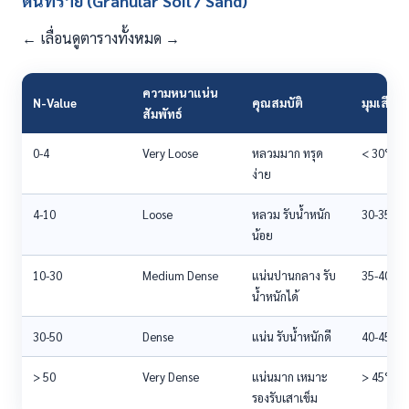
ดินทราย (Granular Soil / Sand)
← เลื่อนดูตารางทั้งหมด →
ความหนาแน่น
N-Value
คุณสมบัติ
มุมเสียด
สัมพัทธ์
0-4
Very Loose
หลวมมาก ทรุด
< 30°
ง่าย
4-10
Loose
หลวม รับน้ำหนัก
30-35°
น้อย
10-30
Medium Dense
แน่นปานกลาง รับ
35-40°
น้ำหนักได้
30-50
Dense
แน่น รับน้ำหนักดี
40-45°
> 50
Very Dense
แน่นมาก เหมาะ
> 45°
รองรับเสาเข็ม