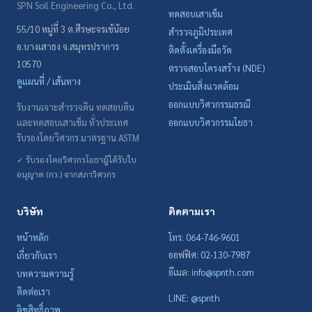
SPN Soil Engineering Co., Ltd.
ทดสอบเสาเข็ม
55/10 หมู่ที่ 3 ต.ศีรษะจรเข้น้อย
สำรวจภูมิประเทศ
อ.บางเสาธง จ.สมุทรปราการ
ติดตั้งเครื่องมือวัด
10570
ตรวจสอบโครงสร้าง (NDE)
ดูแผนที่ / เส้นทาง
ประเมินสิ่งแวดล้อม
ออกแบบวิศวกรรมธรณี
รับงานเจาะสำรวจดิน ทดสอบดิน
และทดสอบเสาเข็ม ทั่วประเทศ
ออกแบบวิศวกรรมโยธา
รับรองโดยวิศวกร มาตรฐาน ASTM
✓ รับรองโดยวิศวกรโยธาผู้ได้รับใบ
อนุญาต (กว.) จากสภาวิศวกร
บริษัท
ติดตามเรา
หน้าหลัก
โทร:
064-746-9601
ออฟฟิศ:
02-130-7987
เกี่ยวกับเรา
อีเมล:
info@spnth.com
บทความความรู้
ติดต่อเรา
LINE: @spnth
ลิขสิทธิ์ภาพ