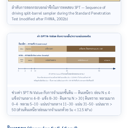
ลำดับการตอกกระบอกผ่าซีกในการทดสอบ SPT — Sequence of
driving split-barrel sampler during the Standard Penetration
Test (modified after FHWA, 2002b)
ค่า SPT N-Value กับความแข็ง/ความแน่นของดิน
ดินเหนียว — ความแข็ง (Consistency)
แข็ง (Stiff)
แข็งมาก / ดินดาน (Hard, N > 30)
อ่อน
ปานกลาง
ทราย — ความแน่น (Relative Density)
หลวม
แน่นปานกลาง
แน่น (Dense)
หลวม
แน่นมาก
มาก
0
4
8
10
30
50
ค่า SPT N-Value (จำนวนครั้งตอกต่อระยะจม 30 ซม.)
ดินเหนียวอ่อนมากจำแนกด้วยกำลังรับแรงเฉือน Su < 12.5 kPa (ไม่จำแนกด้วยค่า N)
N ยิ่งสูง ดินยิ่งแข็ง/แน่น — ชั้นทรายแน่นถึงแน่นมาก (N > 30–50) คือชั้นรับปลายเสาเข็มที่นิยมใช้
ช่วงค่า SPT N-Value กับการจำแนกชั้นดิน — ดินเหนียว: อ่อน N ≤ 4 ·
แข็งปานกลาง 4–8 · แข็ง 8–30 · ดินดาน N > 30 | ดินทราย: หลวมมาก
0–4 · หลวม 5–10 · แน่นปานกลาง 11–30 · แน่น 31–50 · แน่นมาก >
50 (ส่วนดินเหนียวอ่อนมากจำแนกด้วย Su < 12.5 kPa)