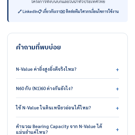
โครงการทั้งบนบกและในน้ำทั่วประเทศไทย
🔗 LinkedIn
📋 เกี่ยวกับเรา
✉️ ติดต่อทีมวิศวกร
เงื่อนไขการใช้งาน
คำถามที่พบบ่อย
+
N-Value ค่ายิ่งสูงยิ่งดีจริงไหม?
ใช่ในแง่ที่ดินแน่นและรับน้ำหนักได้ดี แต่ค่า N สูงผิดปกติ (เช่น
+
N60 กับ (N1)60 ต่างกันยังไง?
เกิน 100 ในชั้นบน) อาจเป็นสัญญาณของ Local Boulder
หรือเศษหินที่ขัดขวางการตอก ต้องตรวจสอบกับ Boring
N60 คือค่า N ที่ปรับเป็น 60% Hammer Efficiency รวมการ
Log ว่าสอดคล้องกับลักษณะดินจริง
+
ใช้ N-Value ในดินเหนียวอ่อนได้ไหม?
ปรับ Borehole Diameter, Sampler Type, Rod Length /
(N1)60 คือ N60 ที่ปรับเพิ่ม Overburden Pressure เพื่อให้
ใช้ได้แต่มีข้อจำกัด เพราะค่า N ในดินเหนียวอ่อนมาก (N = 0-
เปรียบเทียบที่ความลึกต่างกันได้ ใช้สำหรับดินทรายเป็นหลัก
คำนวณ Bearing Capacity จาก N-Value ได้
2) อาจไม่บอกความแตกต่างได้ชัด แนะนำใช้ Vane Shear
+
ดินเหนียวใช้ N60 พอ
แม่นยำแค่ไหน?
Test (ASTM D2573) หรือ Unconfined Compression Test