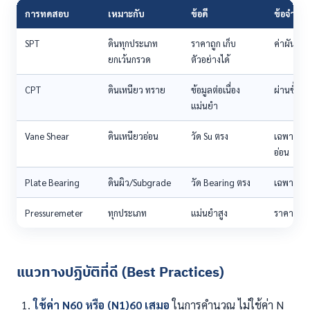
การทดสอบ
เหมาะกับ
ข้อดี
ข้อจำกัด
SPT
ดินทุกประเภท
ราคาถูก เก็บ
ค่าผันแปร
ยกเว้นกรวด
ตัวอย่างได้
CPT
ดินเหนียว ทราย
ข้อมูลต่อเนื่อง
ผ่านชั้นกร
แม่นยำ
Vane Shear
ดินเหนียวอ่อน
วัด Su ตรง
เฉพาะดิน
อ่อน
Plate Bearing
ดินผิว/Subgrade
วัด Bearing ตรง
เฉพาะชั้
Pressuremeter
ทุกประเภท
แม่นยำสูง
ราคาแพง
แนวทางปฏิบัติที่ดี (Best Practices)
ใช้ค่า N60 หรือ (N1)60 เสมอ
ในการคำนวณ ไม่ใช้ค่า N