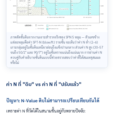
ภาพตัดชั้นดินจากงานเจาะสำรวจจริงของ SPN 5 หลุม — ตัวเลขข้าง
แต่ละหลุมคือค่า SPT-N (blow/ft) รายชั้น จะเห็นว่าค่า N ต่ำ (2–6)
เกาะกลุ่มอยู่ในชั้นดินเหนียวอ่อนถึงแข็งปานกลาง ส่วนค่า N สูง (30–57
จนถึง 50/2″ และ 90/7″) อยู่ในชั้นทรายแน่นถึงแน่นมาก การอ่านค่า N
ควบคู่กับคำอธิบายชั้นดินแบบนี้ช่วยตรวจสอบว่าค่าที่ได้สมเหตุสมผล
หรือไม่
ค่า N ที่ "ดิบ" vs ค่า N ที่ "ปรับแล้ว"
ปัญหา: N-Value ดิบไม่สามารถเปรียบเทียบกันได้
เพราะค่า N ที่วัดได้ในสนามขึ้นอยู่กับหลายปัจจัย: