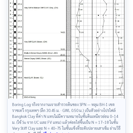
Boring Log จริงจากงานเจาะสำรวจดินของ SPN — หลุม BH-1 เขต
ราชเทวี กรุงเทพฯ (ลึก 30.45 ม. · GWL 0.50 ม.) เป็นตัวอย่างโปรไฟล์
Bangkok Clay ที่ค่า N แทบไม่มีความหมายในชั้นดินเหนียวอ่อน 0–14
ม. (ใช้ Su จาก UC และ FV แทน) แล้วค่อยไต่ขึ้นเป็น N = 17–18 ในชั้น
Very Stiff Clay และ N = 40–75 ในชั้นแข็งที่ระดับปลายเสาเข็ม อ่านวิธี